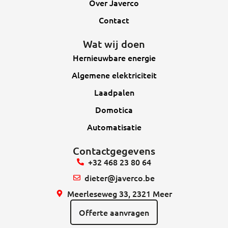
Over Javerco
Contact
Wat wij doen
Hernieuwbare energie
Algemene elektriciteit
Laadpalen
Domotica
Automatisatie
Contactgegevens
+32 468 23 80 64
dieter@javerco.be
Meerleseweg 33, 2321 Meer
Offerte aanvragen