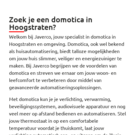
Zoek je een domotica in
Hoogstraten?
Welkom bij Javerco, jouw specialist in domotica in
Hoogstraten en omgeving. Domotica, ook wel bekend
als huisautomatisering, biedt talloze mogelijkheden
om jouw huis slimmer, veiliger en energiezuiniger te
maken. Bij Javerco begrijpen we de voordelen van
domotica en streven we ernaar om jouw woon- en
leefcomfort te verbeteren door middel van
geavanceerde automatiseringsoplossingen.
Met domotica kun je je verlichting, verwarming,
beveiligingssystemen, audiovisuele apparatuur en nog
veel meer op afstand bedienen en automatiseren. Stel
jouw thermostaat in op een comfortabele
temperatuur voordat je thuiskomt, laat jouw
verlichting automatisch aan- en uitgaan om de illusie