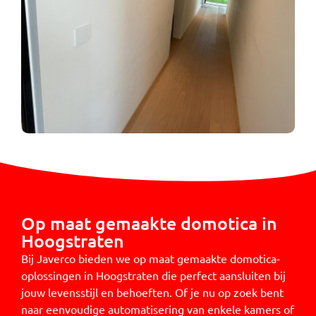
Op maat gemaakte domotica in
Hoogstraten
Bij Javerco bieden we op maat gemaakte domotica-
oplossingen in Hoogstraten die perfect aansluiten bij
jouw levensstijl en behoeften. Of je nu op zoek bent
naar eenvoudige automatisering van enkele kamers of