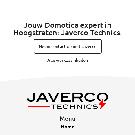
Jouw Domotica expert in
Hoogstraten: Javerco Technics.
Neem contact op met Javerco
Alle werkzaamheden
Menu
Home