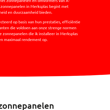
n met zonnepanelen en omvormers van A-
le zonnepanelen in Merksplas begint met
eid en duurzaamheid bieden.
eerd op basis van hun prestaties, efficiëntie
anten die voldoen aan onze strenge normen
e zonnepanelen die ik installeer in Merksplas
en maximaal rendement op.
 zonnepanelen