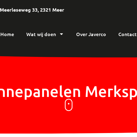
Meerleseweg 33, 2321 Meer
Home
Wat wij doen
Over Javerco
Contact
nnepanelen Merksp