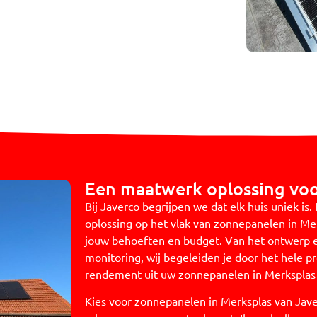
Een maatwerk oplossing voo
Bij Javerco begrijpen we dat elk huis uniek 
oplossing op het vlak van zonnepanelen in Mer
jouw behoeften en budget. Van het ontwerp en
monitoring, wij begeleiden je door het hele p
rendement uit uw zonnepanelen in Merksplas 
Kies voor zonnepanelen in Merksplas van Jav