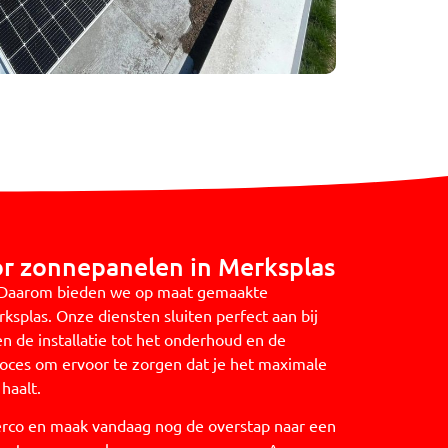
r zonnepanelen in Merksplas
is. Daarom bieden we op maat gemaakte
ksplas. Onze diensten sluiten perfect aan bij
 de installatie tot het onderhoud en de
roces om ervoor te zorgen dat je het maximale
haalt.
erco en maak vandaag nog de overstap naar een