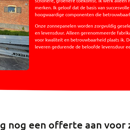
schonere, groenere toekomst. Ik werk allee
merken. Ik geloof dat de basis van succesvol
hoogwaardige componenten die betrouwbaarh
Onze zonnepanelen worden zorgvuldig geselect
en levensduur. Alleen gerenommeerde fabrik
voor kwaliteit en betrouwbaarheid plaats ik. D
leveren gedurende de beloofde levensduur e
g nog een offerte aan voor