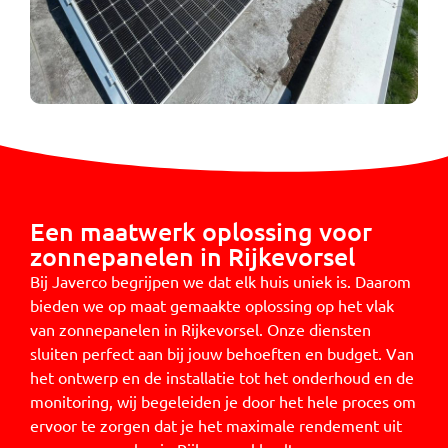
Een maatwerk oplossing voor
zonnepanelen in Rijkevorsel
Bij Javerco begrijpen we dat elk huis uniek is. Daarom
bieden we op maat gemaakte oplossing op het vlak
van zonnepanelen in Rijkevorsel. Onze diensten
sluiten perfect aan bij jouw behoeften en budget. Van
het ontwerp en de installatie tot het onderhoud en de
monitoring, wij begeleiden je door het hele proces om
ervoor te zorgen dat je het maximale rendement uit